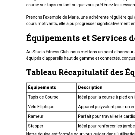
course sur tapis roulant ou que vous préfériez les sessio
Prenons l'exemple de Marie, une adhérente régulière qui
cours motivants, elle a pu progresser significativement 
Équipements et Services d
Au Studio Fitness Club, nous mettons un point d'honneur à
équipés d'appareils haut de gamme et connectés, conçus
Tableau Récapitulatif des Éq
Équipements
Description
Tapis de Course
Idéal pour la course à pied en 
Vélo Elliptique
Appareil polyvalent pour un en
Rameur
Parfait pour travailler le car
Stepper
Idéal pour renforcer les jambes
Notre équipe est formée pour vous guider dans l'utilisa