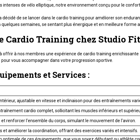
ns intenses de vélo elliptique, notre environnement conçu pour le confo
 a décidé de se lancer dans le cardio training pour améliorer son endu
en quelques semaines, se sentant plus énergique et en meilleure forme a
e Cardio Training chez Studio Fi
 offrir à nos membres une expérience de cardio training enrichissante e
 pour vous accompagner dans votre progression sportive.
uipements et Services :
intérieur, ajustable en vitesse et inclinaison pour des entraînements vari
traînement cardio complet, sollicitant les muscles inférieurs et supérieu
dio et renforcer l'ensemble du corps, simulant le mouvement de l'aviron.
 et améliorer la coordination, offrant des exercices variés et intensifs.
tion optimale de ces équipements, que vous soyez débutant ou athlète c