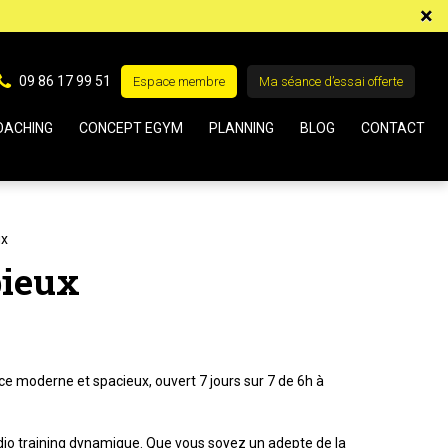
×
09 86 17 99 51
Espace membre
Ma séance d’essai offerte
OACHING
CONCEPT EGYM
PLANNING
BLOG
CONTACT
ux
bieux
ce moderne et spacieux, ouvert 7 jours sur 7 de 6h à
ardio training dynamique. Que vous soyez un adepte de la