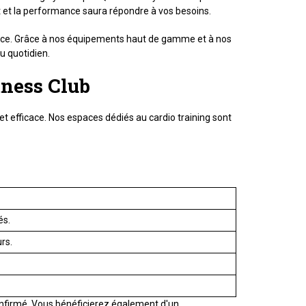
rt et la performance saura répondre à vos besoins.
rance. Grâce à nos équipements haut de gamme et à nos
u quotidien.
tness Club
t efficace. Nos espaces dédiés au cardio training sont
és.
rs.
onfirmé. Vous bénéficierez également d'un