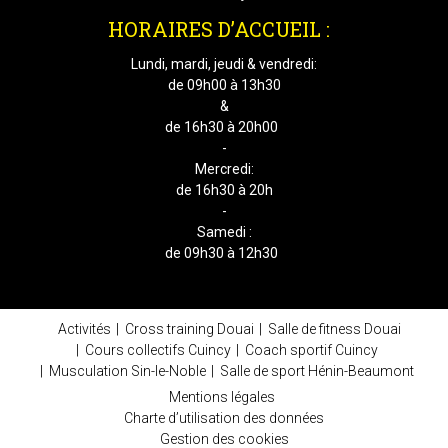
HORAIRES D’ACCUEIL :
Lundi, mardi, jeudi & vendredi:
de 09h00 à 13h30
&
de 16h30 à 20h00
-
Mercredi:
de 16h30 à 20h
-
Samedi :
de 09h30 à 12h30
Activités
Cross training Douai
Salle de fitness Douai
Cours collectifs Cuincy
Coach sportif Cuincy
Musculation Sin-le-Noble
Salle de sport Hénin-Beaumont
Mentions légales
Charte d’utilisation des données
Gestion des cookies