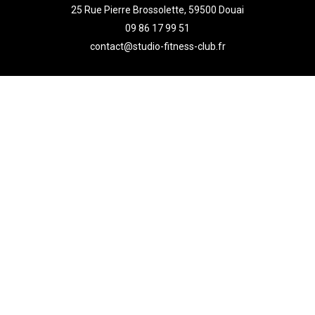
25 Rue Pierre Brossolette, 59500 Douai
09 86 17 99 51
contact@studio-fitness-club.fr
ACCÈS LIBRE :
6h-23h, 7j/7
HORAIRES D’ACCUEIL :
Lundi, mardi, jeudi & vendredi:
de 09h00 à 13h30
&
de 16h30 à 20h00
-
Mercredi:
de 16h30 à 20h
-
Samedi :
de 09h30 à 12h30