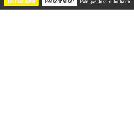
Tout accepter
Personnaliser
Politique de confidentialité
25 Rue Pierre Brossolette, 59500 Douai
09 86 17 99 51
contact@studio-fitness-club.fr
ACCÈS LIBRE :
6h-23h, 7j/7
HORAIRES D’ACCUEIL :