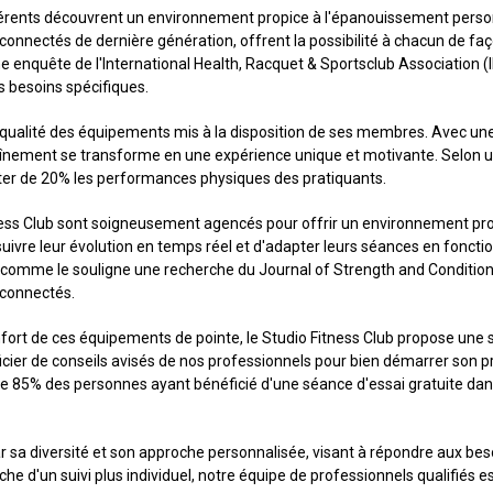
dhérents découvrent un environnement propice à l'épanouissement perso
 connectés de dernière génération, offrent la possibilité à chacun de f
une enquête de l'International Health, Racquet & Sportsclub Association
 besoins spécifiques.
r la qualité des équipements mis à la disposition de ses membres. Avec 
raînement se transforme en une expérience unique et motivante. Selon un
nter de 20% les performances physiques des pratiquants.
ness Club sont soigneusement agencés pour offrir un environnement propi
e suivre leur évolution en temps réel et d'adapter leurs séances en fonct
 comme le souligne une recherche du Journal of Strength and Conditi
s connectés.
onfort de ces équipements de pointe, le Studio Fitness Club propose une
éficier de conseils avisés de nos professionnels pour bien démarrer s
de 85% des personnes ayant bénéficié d'une séance d'essai gratuite dan
par sa diversité et son approche personnalisée, visant à répondre aux b
he d'un suivi plus individuel, notre équipe de professionnels qualifiés 