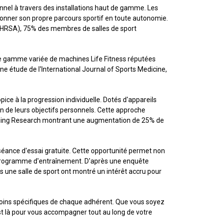
nnel à travers des installations haut de gamme. Les
açonner son propre parcours sportif en toute autonomie.
 (IHRSA), 75% des membres de salles de sport
une gamme variée de machines Life Fitness réputées
e étude de l'International Journal of Sports Medicine,
ce à la progression individuelle. Dotés d'appareils
ion de leurs objectifs personnels. Cette approche
oning Research montrant une augmentation de 25% de
 séance d'essai gratuite. Cette opportunité permet non
on programme d'entraînement. D'après une enquête
s une salle de sport ont montré un intérêt accru pour
esoins spécifiques de chaque adhérent. Que vous soyez
est là pour vous accompagner tout au long de votre