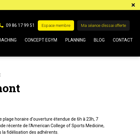
×
09 86 17 99 51
Espace membre
Ma séance d’essai offerte
OACHING
CONCEPT EGYM
PLANNING
BLOG
CONTACT
t
mont
e plage horaire d'ouverture étendue de 6h à 23h, 7
tude récente de l'American College of Sports Medicine,
 la fidélisation des adhérents.