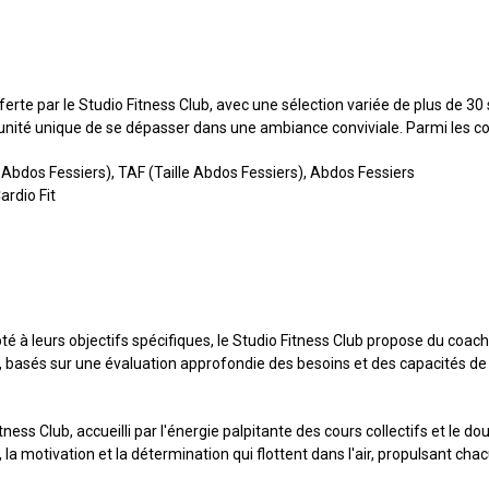
fferte par le Studio Fitness Club, avec une sélection variée de plus de 
nité unique de se dépasser dans une ambiance conviviale. Parmi les co
Abdos Fessiers), TAF (Taille Abdos Fessiers), Abdos Fessiers
ardio Fit
té à leurs objectifs spécifiques, le Studio Fitness Club propose du coach
basés sur une évaluation approfondie des besoins et des capacités de c
ess Club, accueilli par l'énergie palpitante des cours collectifs et le d
otivation et la détermination qui flottent dans l'air, propulsant chac