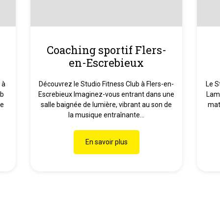
Coaching sportif Flers-
en-Escrebieux
 à
Découvrez le Studio Fitness Club à Flers-en-
Le S
ub
Escrebieux Imaginez-vous entrant dans une
Lamb
re
salle baignée de lumière, vibrant au son de
mat
la musique entraînante...
En savoir plus