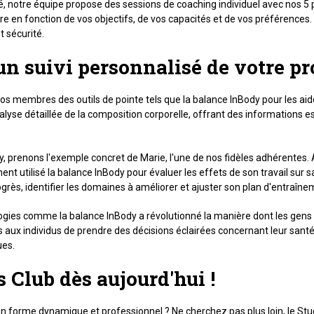
é, notre équipe propose des sessions de coaching individuel avec nos 5 p
en fonction de vos objectifs, de vos capacités et de vos préférences. G
t sécurité.
n suivi personnalisé de votre pr
nos membres des outils de pointe tels que la balance InBody pour les aid
se détaillée de la composition corporelle, offrant des informations ess
y, prenons l'exemple concret de Marie, l'une de nos fidèles adhérent
ent utilisé la balance InBody pour évaluer les effets de son travail sur
rogrès, identifier les domaines à améliorer et ajuster son plan d'entraî
gies comme la balance InBody a révolutionné la manière dont les gens 
ux individus de prendre des décisions éclairées concernant leur santé e
ues.
 Club dès aujourd'hui !
forme dynamique et professionnel ? Ne cherchez pas plus loin, le Studio