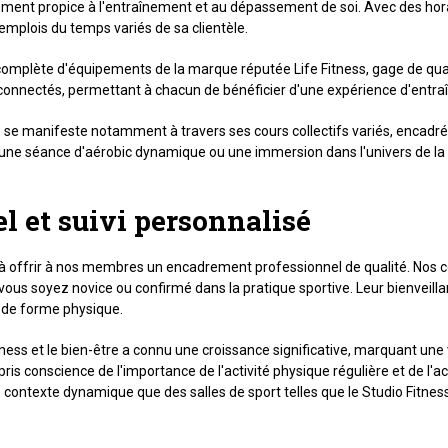
ment propice à l'entraînement et au dépassement de soi. Avec des horai
emplois du temps variés de sa clientèle.
omplète d'équipements de la marque réputée Life Fitness, gage de qual
onnectés, permettant à chacun de bénéficier d'une expérience d'entraî
lub se manifeste notamment à travers ses cours collectifs variés, encad
ne séance d'aérobic dynamique ou une immersion dans l'univers de la d
 et suivi personnalisé
 à offrir à nos membres un encadrement professionnel de qualité. Nos c
ous soyez novice ou confirmé dans la pratique sportive. Leur bienveillan
fs de forme physique.
ess et le bien-être a connu une croissance significative, marquant une 
pris conscience de l'importance de l'activité physique régulière et de
 contexte dynamique que des salles de sport telles que le Studio Fitne