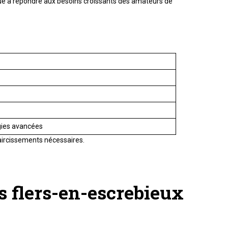
ribué à répondre aux besoins croissants des amateurs de
ogies avancées
laircissements nécessaires.
ss flers-en-escrebieux