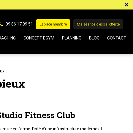
×
09 86 17 99 51
Espace membre
Ma séance d’essai offerte
OACHING
CONCEPT EGYM
PLANNING
BLOG
CONTACT
eux
bieux
Studio Fitness Club
 remise en forme. Doté d'une infrastructure moderne et