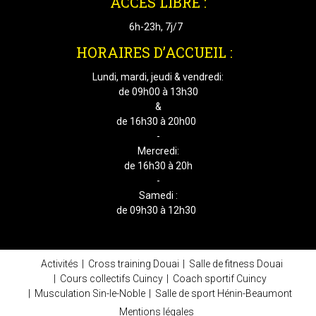
ACCÈS LIBRE :
6h-23h, 7j/7
HORAIRES D’ACCUEIL :
Lundi, mardi, jeudi & vendredi:
de 09h00 à 13h30
&
de 16h30 à 20h00
-
Mercredi:
de 16h30 à 20h
-
Samedi :
de 09h30 à 12h30
Activités
Cross training Douai
Salle de fitness Douai
Cours collectifs Cuincy
Coach sportif Cuincy
Musculation Sin-le-Noble
Salle de sport Hénin-Beaumont
Mentions légales