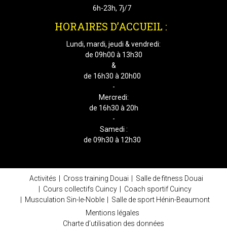
6h-23h, 7j/7
HORAIRES D’ACCUEIL :
Lundi, mardi, jeudi & vendredi:
de 09h00 à 13h30
&
de 16h30 à 20h00
-
Mercredi:
de 16h30 à 20h
-
Samedi :
de 09h30 à 12h30
Activités
Cross training Douai
Salle de fitness Douai
Cours collectifs Cuincy
Coach sportif Cuincy
Musculation Sin-le-Noble
Salle de sport Hénin-Beaumont
Mentions légales
Charte d’utilisation des données