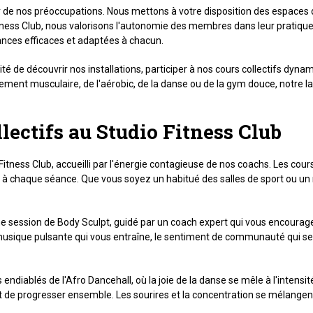
de nos préoccupations. Nous mettons à votre disposition des espaces dé
ness Club, nous valorisons l'autonomie des membres dans leur pratique
ances efficaces et adaptées à chacun.
té de découvrir nos installations, participer à nos cours collectifs dyna
ent musculaire, de l'aérobic, de la danse ou de la gym douce, notre 
lectifs au Studio Fitness Club
Fitness Club, accueilli par l'énergie contagieuse de nos coachs. Les co
à chaque séance. Que vous soyez un habitué des salles de sport ou un n
ne session de Body Sculpt, guidé par un coach expert qui vous encourage 
sique pulsante qui vous entraîne, le sentiment de communauté qui se 
diablés de l'Afro Dancehall, où la joie de la danse se mêle à l'intensité
 et de progresser ensemble. Les sourires et la concentration se mélang