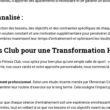
individu, d'apporter des ajustements si nécessaire et de garantir un a
nalisé :
ion des besoins, des objectifs et des contraintes spécifiques de chaq
 soutien constant et une motivation supplémentaire pour persévérer da
mbres maximisent leur temps d'entraînement et optimisent les résulta
ss Club pour une Transformation 
 Fitness Club, vous optez pour bien plus qu'une simple salle de sport :
pointe, nos cours variés et notre approche personnalisée, nous sommes 
ement professionnel.
Selon une étude récente menée par l'American Coll
nir leur routine d'exercice sur le long terme. Cela souligne l'impact po
ur que chaque séance d'entraînement soit une expérience enrichissante 
limites, tout en veillant à ce que vos besoins et vos objectifs soient a