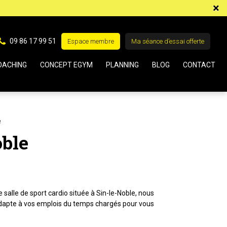
×
09 86 17 99 51
Espace membre
Ma séance d’essai offerte
OACHING
CONCEPT EGYM
PLANNING
BLOG
CONTACT
e
oble
 salle de sport cardio située à Sin-le-Noble, nous
s'adapte à vos emplois du temps chargés pour vous